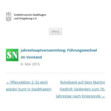
Verkehrsverein Stadthagen und
Heimat gestalten – seit 1899
Umgebung e.V.
Zum
Menü
Inhalt
springen
Jahreshauptversammlung: Führungswechsel
im Vorstand
8. Mai 2015
Beitragsnavigation
←
Pflanzaktion 2: Es wird
Ruhebank auf dem Martini
wieder bunt in Stadthagen!
Fiedhof: Gedenken zum 70.
Jahrestag nach Kriegsende
→