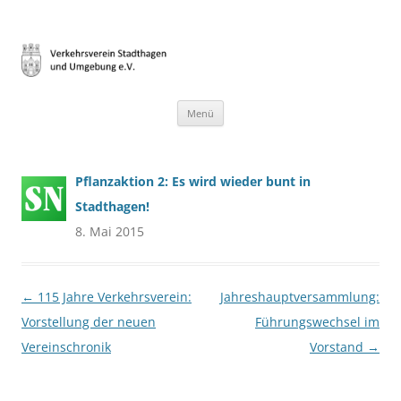
Verkehrsverein Stadthagen und
Heimat gestalten – seit 1899
Umgebung e.V.
Zum
Menü
Inhalt
springen
Pflanzaktion 2: Es wird wieder bunt in
Stadthagen!
8. Mai 2015
Beitragsnavigation
←
115 Jahre Verkehrsverein:
Jahreshauptversammlung:
Vorstellung der neuen
Führungswechsel im
Vereinschronik
Vorstand
→