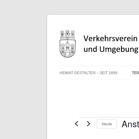
Heimat gestalten – seit 1899
Verkehrsverein Stad
HEIMAT GESTALTEN – SEIT 1899.
TE
Veranstaltungen
Ans
Heute
Datum
wählen.