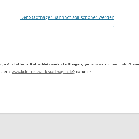
RUHEBÄNKE
Der Stadthäger Bahnhof soll schöner werden
→
e.V. ist aktiv im
KulturNetzwerk Stadthagen
, gemeinsam mit mehr als 20 wei
tlern (
www.kulturnetzwerk-stadthagen.de
); darunter: