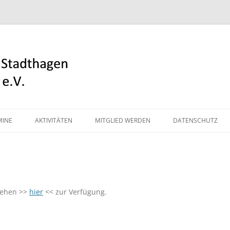
adthagen und Umgebung e.V.
Zum
Inhalt
MINE
AKTIVITÄTEN
MITGLIED WERDEN
DATENSCHUTZ
springen
SCHAFFERMAHL
KIRSCHBLÜTENFEST
SCHNATGANG DER JUNGEN
tehen >>
hier
<< zur Verfügung.
BÜRGER
BESCHILDERUNG HISTORISCHER
GEBÄUDE