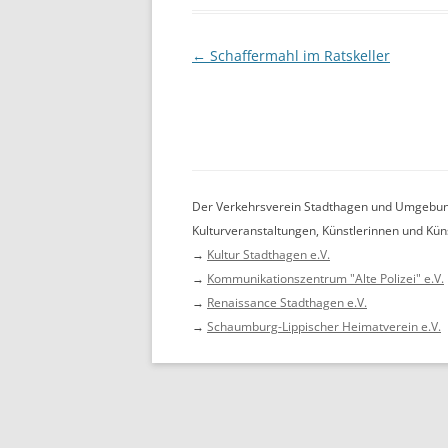
Beitragsnavigation
←
Schaffermahl im Ratskeller
Der Verkehrsverein Stadthagen und Umgebung 
Kulturveranstaltungen, Künstlerinnen und Küns
→
Kultur Stadthagen e.V.
→
Kommunikationszentrum "Alte Polizei" e.V.
→
Renaissance Stadthagen e.V.
→
Schaumburg-Lippischer Heimatverein e.V.