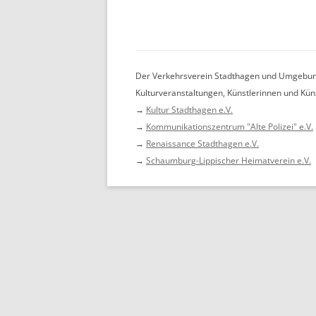
Der Verkehrsverein Stadthagen und Umgebung 
Kulturveranstaltungen, Künstlerinnen und Küns
→
Kultur Stadthagen e.V.
→
Kommunikationszentrum "Alte Polizei" e.V.
→
Renaissance Stadthagen e.V.
→
Schaumburg-Lippischer Heimatverein e.V.