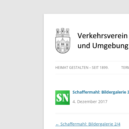
Heimat gestalten – seit 1899
Verkehrsverein St
HEIMAT GESTALTEN – SEIT 1899.
TER
Schaffermahl: Bildergalerie 
4. Dezember 2017
Beitragsnavigation
←
Schaffermahl: Bildergalerie 2/4