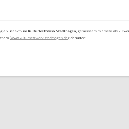
RUHEBÄNKE
e.V. ist aktiv im
KulturNetzwerk Stadthagen
, gemeinsam mit mehr als 20 wei
tlern (
www.kulturnetzwerk-stadthagen.de
); darunter: